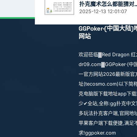
扑克魔术怎么都能猜对
字
2025-12-13 12:01:07
GGPoker·(中国大陆
网站
欢迎莅临▓Red Dragon 
dr09.com▓GGPoker·(
一官方网站2026最新版官
址(tecosmo.com)以下简
克电脑版下载地址app下
少✔全站,全称:gg扑克中文
多玩法扑克客户端,官网地址
苹果客户端下载便捷,满足
求!ggpoker.com