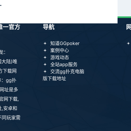
数
)唯一官方
导航
知道GGpoker
案例中心
红龙：
游戏动态
中国大陆)唯
全站app服务
方下载网
交流gg扑克电脑
版下载地址
称：gg扑
载网址是多
官网下载,
,安卓和
不同玩家需