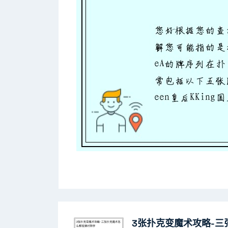
3张扑克变魔术攻略-三