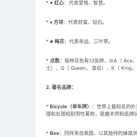
*
♥️ 红心
：代表爱情、智慧。
*
♦️ 方块
：代表财富、钻石。
*
♣️ 梅花
：代表幸运、三叶草。
*
点数
：每种花色有13张牌，从A（ Ace，
士）、Q（ Queen， 皇后）、K（ King
2. 著名品牌：
*
Bicycle（单车牌）
：世界上最知名的扑
理和处理和耐用性著称，是魔术师和纸牌
*
Bee
：同样来自美国，以其独特的蜂窝