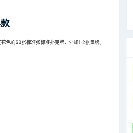
典款
式花色
的
52张标准张标准扑克牌
，外加1-2张鬼牌。