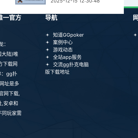
2025-12-15 12:30:48
)唯一官方
导航
知道GGpoker
案例中心
红龙：
游戏动态
中国大陆)唯
全站app服务
方下载网
交流gg扑克电脑
版下载地址
称：gg扑
载网址是多
官网下载,
,安卓和
不同玩家需