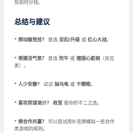
及如何分钱。
总结与建议
*
想动脑竞技？
首选
双扣/升级
或
红心大战
。
*
想搞活气氛？
首选
吹牛
或
德国心脏病
（反应
类）。
*
人少安静？
试试
抽乌龟
或
干瞪眼
。
*
喜欢阴谋诡计？
政变
是你的不二之选。
*
想合作共赢？
可以尝试用扑克牌模拟一些合作
类游戏的规则。