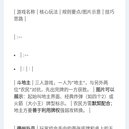
| 游戏名称 | 核心玩法 | 规则要点/图片示意 | 技巧
思路 |
| :--
| :--
| : | : |
|
斗地主
| 三人游戏，一人为"地主"，与另外两
位"农民"对抗，先出完牌的一方获胜。 |
图片可以
展示
：起始叫地主界面、经典炸弹（如四个2）或
火箭（大小王）牌型标示。 | 农民方需
默契配合
；
地主方要
善于利用牌权
强弱攻转换。 |
|
德州扑克
| 玩家组合手中的两张底牌和桌上的五